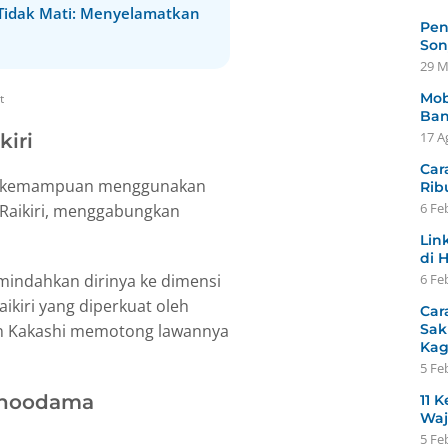
 Tidak Mati: Menyelamatkan
Pen
Son
29 M
Mob
t
Ban
17 A
kiri
Car
ngan kemampuan menggunakan
Rib
6 Fe
i Raikiri, menggabungkan
Lin
di 
indahkan dirinya ke dimensi
6 Fe
ikiri yang diperkuat oleh
Car
an Kakashi memotong lawannya
Sak
Ka
5 Fe
 Choodama
11 K
Waj
5 Fe