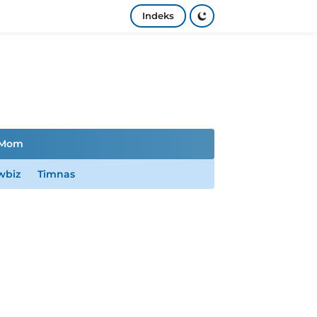
Indeks
Mom
wbiz
Timnas