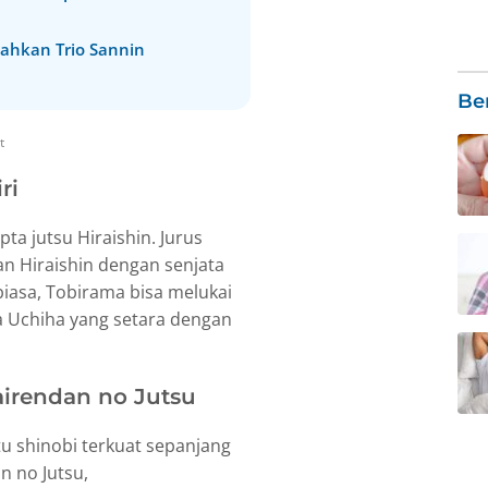
ahkan Trio Sannin
Be
t
ri
ta jutsu Hiraishin. Jurus
an Hiraishin dengan senjata
iasa, Tobirama bisa melukai
a Uchiha yang setara dengan
airendan no Jutsu
tu shinobi terkuat sepanjang
n no Jutsu,