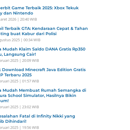
erbit Game Terbaik 2025: Xbox Tekuk
y dan Nintendo
aret 2026 | 20:40 WIB
il Terbaik GTA: Kendaraan Cepat & Tahan
ting buat Kabur dari Polisi
gustus 2025 | 00:34 WIB
a Mudah Klaim Saldo DANA Gratis Rp350
u, Langsung Cair!
bruari 2025 | 20:09 WIB
k Download Minecraft Java Edition Gratis
HP Terbaru 2025
bruari 2025 | 01:57 WIB
a Mudah Membuat Rumah Semangka di
ura School Simulator, Hasilnya Bikin
gum!
bruari 2025 | 23:02 WIB
esalahan Fatal di Infinity Nikki yang
ib Dihindari!
bruari 2025 | 19:56 WIB