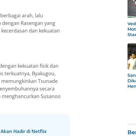
berbagai arah, lalu
a dengan Rasengan yang
Ved
Mot
 kecerdasan dan kekuatan
Star
Po
dengan kekuatan fisik dan
s terkuatnya, Byakugou,
San
ng memungkinkan Tsunade
Dik
Hen
 penyembuhannya secara
Rea
sa menghancurkan Susanoo
Men
Akan Hadir di Netflix
Be