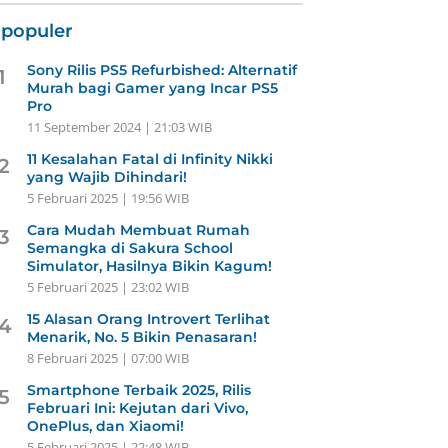
rpopuler
Sony Rilis PS5 Refurbished: Alternatif
1
Murah bagi Gamer yang Incar PS5
Pro
11 September 2024 | 21:03 WIB
11 Kesalahan Fatal di Infinity Nikki
2
yang Wajib Dihindari!
5 Februari 2025 | 19:56 WIB
Cara Mudah Membuat Rumah
3
Semangka di Sakura School
Simulator, Hasilnya Bikin Kagum!
5 Februari 2025 | 23:02 WIB
15 Alasan Orang Introvert Terlihat
4
Menarik, No. 5 Bikin Penasaran!
8 Februari 2025 | 07:00 WIB
Smartphone Terbaik 2025, Rilis
5
Februari Ini: Kejutan dari Vivo,
OnePlus, dan Xiaomi!
5 Februari 2025 | 22:48 WIB