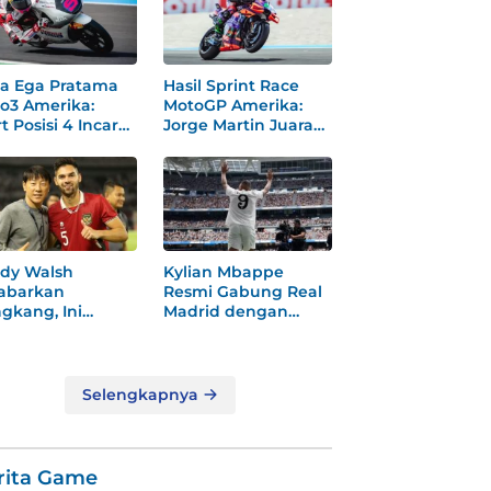
a Ega Pratama
Hasil Sprint Race
o3 Amerika:
MotoGP Amerika:
t Posisi 4 Incar
Jorge Martin Juara
dium
Dramatis
dy Walsh
Kylian Mbappe
abarkan
Resmi Gabung Real
gkang, Ini
Madrid dengan
ksi
Nomor 9 Baru
gejutkannya!
Selengkapnya
rita Game