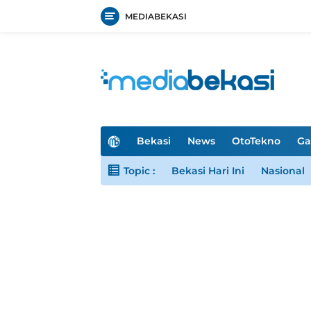
MEDIABEKASI
Langsung
ke
konten
H
Bekasi
News
OtoTekno
Ga
o
m
Topic :
Bekasi Hari Ini
Nasional
e