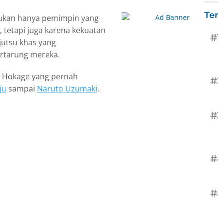
Te
kan hanya pemimpin yang
 tetapi juga karena kekuatan
#
 jutsu khas yang
rtarung mereka.
 Hokage yang pernah
#
ju
sampai
Naruto Uzumaki
.
#
#
#