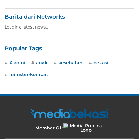
Barita dari Networks
Loading latest news...
Popular Tags
Xiaomi
anak
kesehatan
bekasi
hamster-kombat
Member Of :