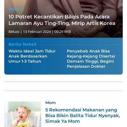
Bekasi
10 Potret Kecantikan Bilqis Pada Acara
Lamaran Ayu Ting-Ting, Mirip Artis Korea
Bekasi
|
13 Februari 2024 | 00:29 WIB
Berita Terkait
Waktu Ideal Jam Tidur
Penyebab Anak Bisa
Anak Berdasarkan
Kejang-Kejang Disertai
Umur 1-3 Tahun
Demam Tinggi, Begini
Penjelasan Dokter
Mom
5 Rekomendasi Makanan yang
Bisa Bikin Balita Tidur Nyenyak,
Simak Ya Mom