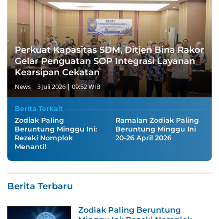
Perkuat Kapasitas SDM, Ditjen Bina Rakor
Gelar Penguatan SOP Integrasi Layanan
Kearsipan Cekatan
News
|
3 Juli 2026 | 09:52 WIB
Berita Terkait
Zodiak Paling
Ramalan Zodiak Paling
Beruntung Minggu Ini:
Beruntung Minggu Ini
Rezeki Nomplok
20-26 April 2026
Menanti!
MediaBekasi.ID
Berita Terbaru
Zodiak Paling Beruntung