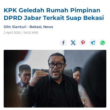
KPK Geledah Rumah Pimpinan
DPRD Jabar Terkait Suap Bekasi
Olin Sianturi
-
Bekasi
,
News
2 April 2026 | 04:02 WIB