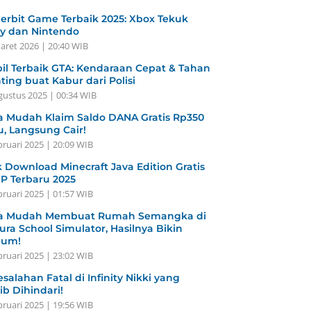
erbit Game Terbaik 2025: Xbox Tekuk
y dan Nintendo
aret 2026 | 20:40 WIB
il Terbaik GTA: Kendaraan Cepat & Tahan
ting buat Kabur dari Polisi
gustus 2025 | 00:34 WIB
a Mudah Klaim Saldo DANA Gratis Rp350
u, Langsung Cair!
bruari 2025 | 20:09 WIB
k Download Minecraft Java Edition Gratis
HP Terbaru 2025
bruari 2025 | 01:57 WIB
a Mudah Membuat Rumah Semangka di
ura School Simulator, Hasilnya Bikin
gum!
bruari 2025 | 23:02 WIB
esalahan Fatal di Infinity Nikki yang
ib Dihindari!
bruari 2025 | 19:56 WIB