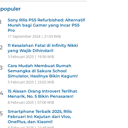
rpopuler
Sony Rilis PS5 Refurbished: Alternatif
1
Murah bagi Gamer yang Incar PS5
Pro
11 September 2024 | 21:03 WIB
11 Kesalahan Fatal di Infinity Nikki
2
yang Wajib Dihindari!
5 Februari 2025 | 19:56 WIB
Cara Mudah Membuat Rumah
3
Semangka di Sakura School
Simulator, Hasilnya Bikin Kagum!
5 Februari 2025 | 23:02 WIB
15 Alasan Orang Introvert Terlihat
4
Menarik, No. 5 Bikin Penasaran!
8 Februari 2025 | 07:00 WIB
Smartphone Terbaik 2025, Rilis
5
Februari Ini: Kejutan dari Vivo,
OnePlus, dan Xiaomi!
5 Februari 2025 | 22:48 WIB