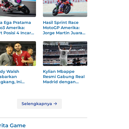
a Ega Pratama
Hasil Sprint Race
o3 Amerika:
MotoGP Amerika:
t Posisi 4 Incar
Jorge Martin Juara
dium
Dramatis
dy Walsh
Kylian Mbappe
abarkan
Resmi Gabung Real
gkang, Ini
Madrid dengan
ksi
Nomor 9 Baru
gejutkannya!
Selengkapnya
rita Game