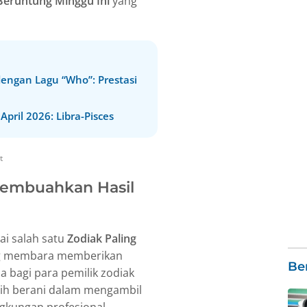
 Beruntung Minggu Ini
yang
engan Lagu “Who”: Prestasi
pril 2026: Libra-Pisces
t
 Membuahkan Hasil
i salah satu
Zodiak Paling
ng membara memberikan
Ber
sa bagi para pemilik zodiak
bih berani dalam mengambil
ingkungan profesional.