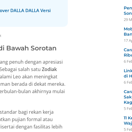
Pen
over DALLA DALLA Versi
Son
29 M
Mob
Ban
t
17 A
 di Bawah Sorotan
Car
Rib
yang penuh dengan apresiasi
6 Fe
 Sebagai salah satu
Zodiak
Lin
k alami Leo akan meningkat
di 
6 Fe
aman berada di dekat mereka.
erbulan-bulan akhirnya mulai
Car
Sak
Ka
5 Fe
standar bagi rekan kerja
11 K
atkan pujian formal atau
Waj
ertai dengan fasilitas lebih
5 Fe