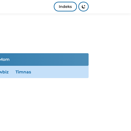
Indeks
Mom
wbiz
Timnas