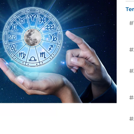
Te
#
#
#
#
#