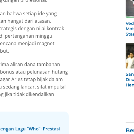
an bahwa setiap ide yang
n hangat dari atasan.
Ved
rategis dengan nilai kontrak
Mot
Star
di pertengahan minggu.
Po
rencana menjadi magnet
but.
nerima aliran dana tambahan
i bonus atau pelunasan hutang
San
gar Aries tetap bijak dalam
Dik
Hen
sedang lancar, sifat impulsif
Rea
 jika tidak dikendalikan
Men
engan Lagu “Who”: Prestasi
Be