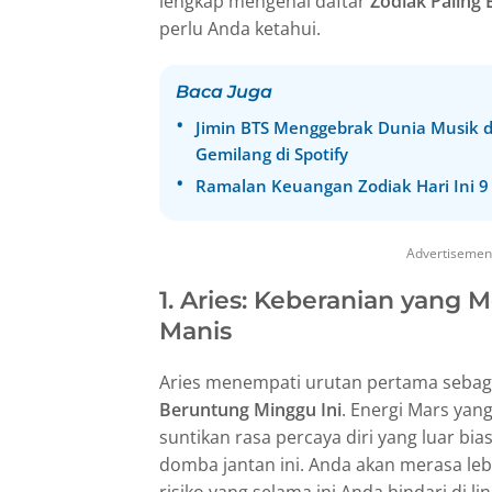
lengkap mengenai daftar
Zodiak Paling
perlu Anda ketahui.
Baca Juga
Jimin BTS Menggebrak Dunia Musik d
Gemilang di Spotify
Ramalan Keuangan Zodiak Hari Ini 9 A
Advertisemen
1. Aries: Keberanian yang
Manis
Aries menempati urutan pertama sebaga
Beruntung Minggu Ini
. Energi Mars ya
suntikan rasa percaya diri yang luar bia
domba jantan ini. Anda akan merasa le
risiko yang selama ini Anda hindari di l