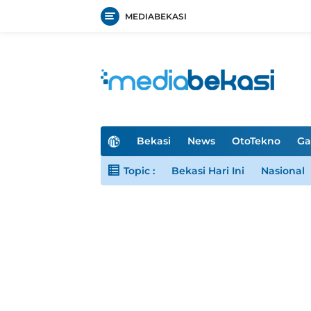
MEDIABEKASI
Langsung
ke
konten
H
Bekasi
News
OtoTekno
Ga
o
m
Topic :
Bekasi Hari Ini
Nasional
e