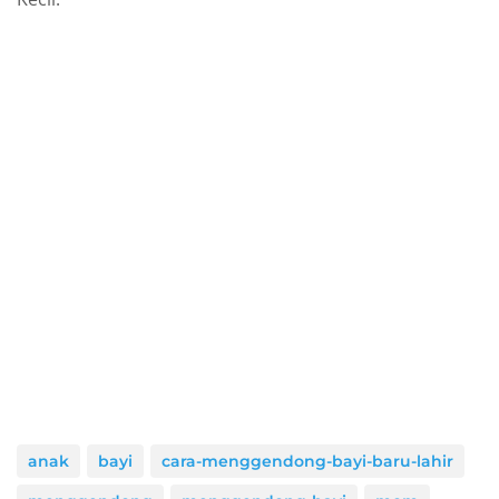
anak
bayi
cara-menggendong-bayi-baru-lahir