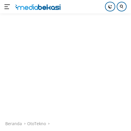
Langsung
ke
konten
Beranda
OtoTekno