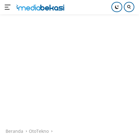
Langsung
ke
konten
Beranda
OtoTekno