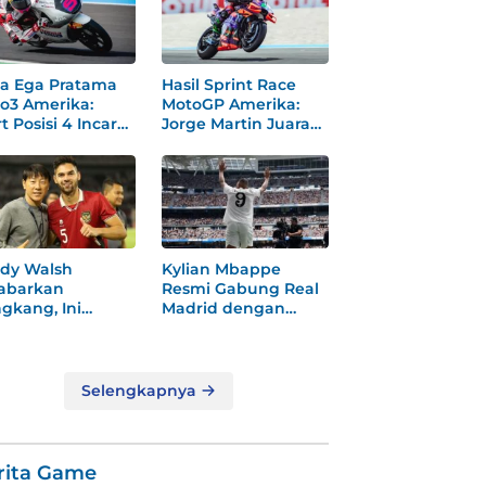
a Ega Pratama
Hasil Sprint Race
o3 Amerika:
MotoGP Amerika:
t Posisi 4 Incar
Jorge Martin Juara
dium
Dramatis
dy Walsh
Kylian Mbappe
abarkan
Resmi Gabung Real
gkang, Ini
Madrid dengan
ksi
Nomor 9 Baru
gejutkannya!
Selengkapnya
rita Game