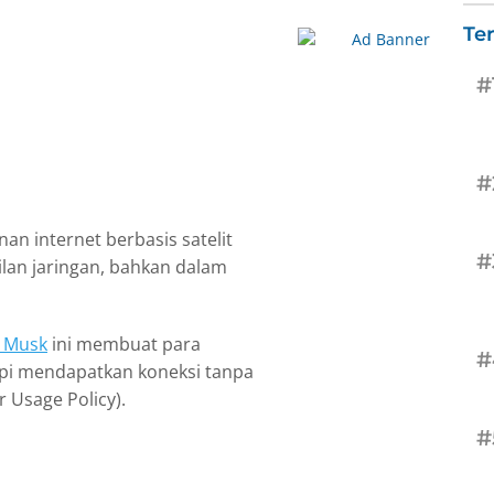
Te
#
#
an internet berbasis satelit
#
lan jaringan, bahkan dalam
n Musk
ini membuat para
#
mpi mendapatkan koneksi tanpa
r Usage Policy).
#