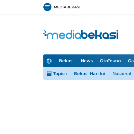
MEDIABEKASI
Langsung
ke
konten
H
Bekasi
News
OtoTekno
Ga
o
m
Topic :
Bekasi Hari Ini
Nasional
e