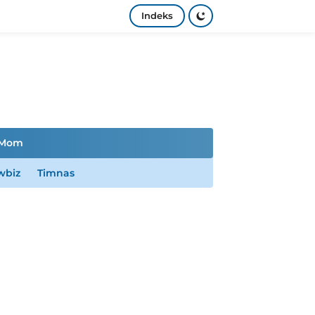
Indeks
Mom
wbiz
Timnas