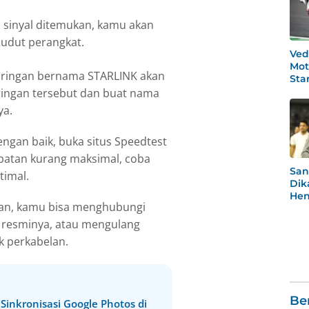
h sinyal ditemukan, kamu akan
sudut perangkat.
Ved
Mot
 jaringan bernama STARLINK akan
Star
Po
ingan tersebut dan buat nama
ya.
ngan baik, buka situs Speedtest
cepatan kurang maksimal, coba
San
timal.
Dik
Hen
gan, kamu bisa menghubungi
Rea
Men
s resminya, atau mengulang
k perkabelan.
Be
Sinkronisasi Google Photos di