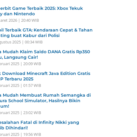
erbit Game Terbaik 2025: Xbox Tekuk
y dan Nintendo
aret 2026 | 20:40 WIB
il Terbaik GTA: Kendaraan Cepat & Tahan
ting buat Kabur dari Polisi
gustus 2025 | 00:34 WIB
a Mudah Klaim Saldo DANA Gratis Rp350
u, Langsung Cair!
bruari 2025 | 20:09 WIB
k Download Minecraft Java Edition Gratis
HP Terbaru 2025
bruari 2025 | 01:57 WIB
a Mudah Membuat Rumah Semangka di
ura School Simulator, Hasilnya Bikin
gum!
bruari 2025 | 23:02 WIB
esalahan Fatal di Infinity Nikki yang
ib Dihindari!
bruari 2025 | 19:56 WIB