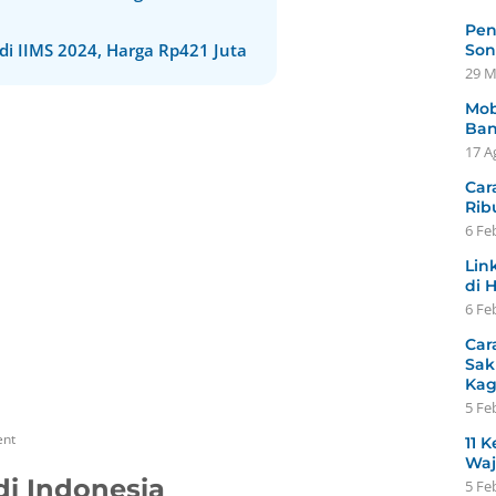
Pen
i IIMS 2024, Harga Rp421 Juta
Son
29 M
Mob
Ban
17 A
Car
Rib
6 Fe
Lin
di 
6 Fe
Car
Sak
Ka
5 Fe
ent
11 K
Waj
di Indonesia
5 Fe