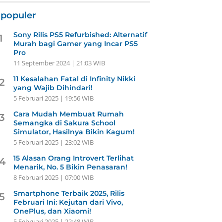
rpopuler
Sony Rilis PS5 Refurbished: Alternatif
1
Murah bagi Gamer yang Incar PS5
Pro
11 September 2024 | 21:03 WIB
11 Kesalahan Fatal di Infinity Nikki
2
yang Wajib Dihindari!
5 Februari 2025 | 19:56 WIB
Cara Mudah Membuat Rumah
3
Semangka di Sakura School
Simulator, Hasilnya Bikin Kagum!
5 Februari 2025 | 23:02 WIB
15 Alasan Orang Introvert Terlihat
4
Menarik, No. 5 Bikin Penasaran!
8 Februari 2025 | 07:00 WIB
Smartphone Terbaik 2025, Rilis
5
Februari Ini: Kejutan dari Vivo,
OnePlus, dan Xiaomi!
5 Februari 2025 | 22:48 WIB