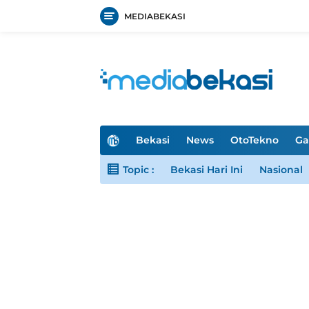
MEDIABEKASI
Langsung
ke
konten
H
Bekasi
News
OtoTekno
Ga
o
m
Topic :
Bekasi Hari Ini
Nasional
e