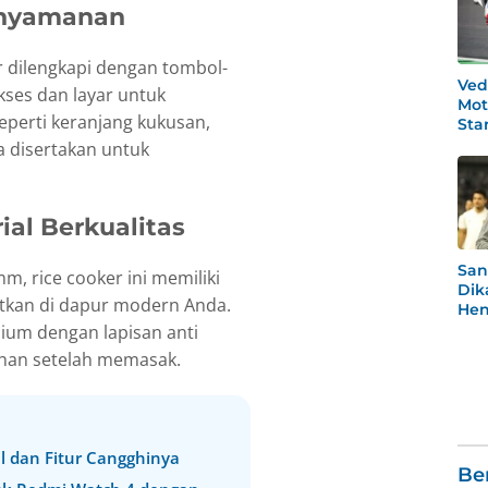
enyamanan
r dilengkapi dengan tombol-
Ved
ses dan layar untuk
Mot
perti keranjang kukusan,
Star
Po
a disertakan untuk
al Berkualitas
San
 rice cooker ini memiliki
Dik
tkan di dapur modern Anda.
Hen
Rea
ium dengan lapisan anti
Men
han setelah memasak.
el dan Fitur Cangghinya
Be