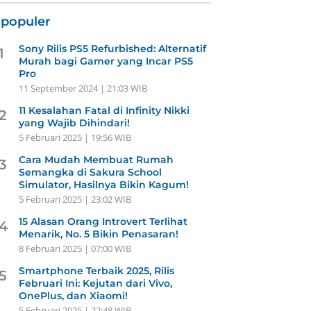
rpopuler
Sony Rilis PS5 Refurbished: Alternatif
1
Murah bagi Gamer yang Incar PS5
Pro
11 September 2024 | 21:03 WIB
11 Kesalahan Fatal di Infinity Nikki
2
yang Wajib Dihindari!
5 Februari 2025 | 19:56 WIB
Cara Mudah Membuat Rumah
3
Semangka di Sakura School
Simulator, Hasilnya Bikin Kagum!
5 Februari 2025 | 23:02 WIB
15 Alasan Orang Introvert Terlihat
4
Menarik, No. 5 Bikin Penasaran!
8 Februari 2025 | 07:00 WIB
Smartphone Terbaik 2025, Rilis
5
Februari Ini: Kejutan dari Vivo,
OnePlus, dan Xiaomi!
5 Februari 2025 | 22:48 WIB