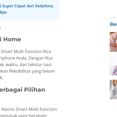
G Super Cepat dari Vodafone,
Gbps
Be
t
Mi Home
mart Multi Function Rice
tphone Anda. Dengan fitur
, waktu, dan tekstur nasi
kan fleksibilitas yang belum
k.
rbagai Pilihan
, Xiaomi Smart Multi Function
 memasak yang beragam,