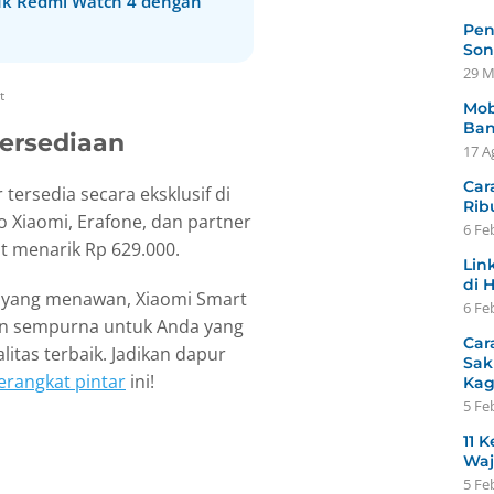
tuk Redmi Watch 4 dengan
Pen
Son
29 M
t
Mob
Ban
ersediaan
17 A
Car
tersedia secara eksklusif di
Rib
o Xiaomi, Erafone, dan partner
6 Fe
t menarik Rp 629.000.
Lin
di 
 yang menawan, Xiaomi Smart
6 Fe
han sempurna untuk Anda yang
Car
itas terbaik. Jadikan dapur
Sak
erangkat pintar
ini!
Ka
5 Fe
11 K
Waj
5 Fe