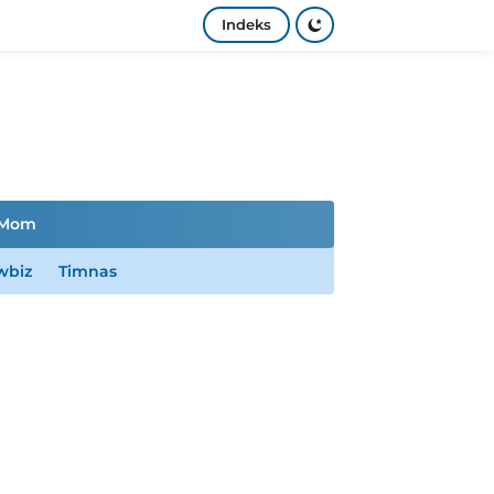
Indeks
Mom
wbiz
Timnas