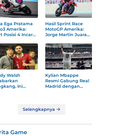
a Ega Pratama
Hasil Sprint Race
o3 Amerika:
MotoGP Amerika:
t Posisi 4 Incar
Jorge Martin Juara
dium
Dramatis
dy Walsh
Kylian Mbappe
abarkan
Resmi Gabung Real
gkang, Ini
Madrid dengan
ksi
Nomor 9 Baru
gejutkannya!
Selengkapnya
rita Game