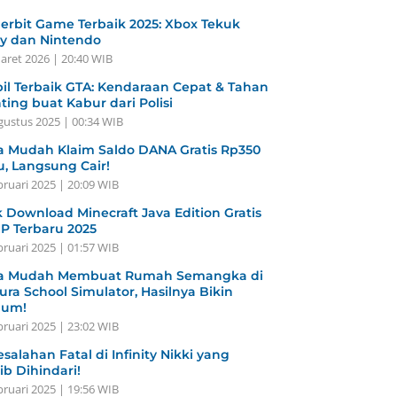
erbit Game Terbaik 2025: Xbox Tekuk
y dan Nintendo
aret 2026 | 20:40 WIB
il Terbaik GTA: Kendaraan Cepat & Tahan
ting buat Kabur dari Polisi
gustus 2025 | 00:34 WIB
a Mudah Klaim Saldo DANA Gratis Rp350
u, Langsung Cair!
bruari 2025 | 20:09 WIB
k Download Minecraft Java Edition Gratis
HP Terbaru 2025
bruari 2025 | 01:57 WIB
a Mudah Membuat Rumah Semangka di
ura School Simulator, Hasilnya Bikin
gum!
bruari 2025 | 23:02 WIB
esalahan Fatal di Infinity Nikki yang
ib Dihindari!
bruari 2025 | 19:56 WIB