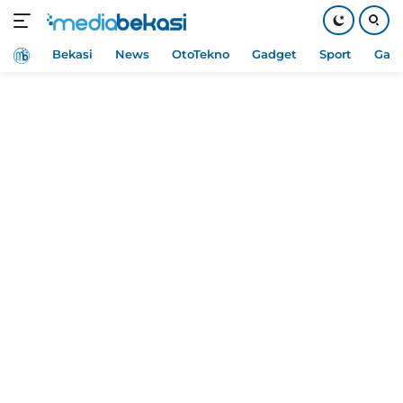
Home
Bekasi
News
OtoTekno
Gadget
Sport
Gam
Langsung
ke
konten