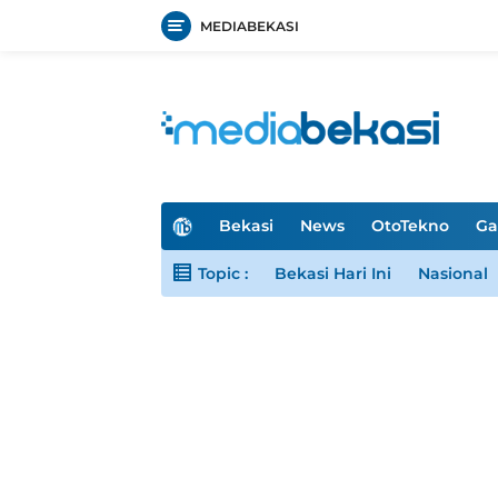
MEDIABEKASI
Langsung
ke
konten
H
Bekasi
News
OtoTekno
Ga
o
m
Topic :
Bekasi Hari Ini
Nasional
e