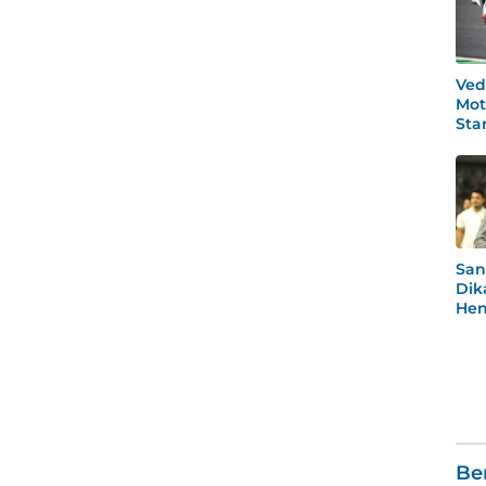
Ved
Mot
Star
Po
San
Dik
Hen
Rea
Men
Be