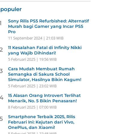
rpopuler
Sony Rilis PS5 Refurbished: Alternatif
1
Murah bagi Gamer yang Incar PS5
Pro
11 September 2024 | 21:03 WIB
11 Kesalahan Fatal di Infinity Nikki
2
yang Wajib Dihindari!
5 Februari 2025 | 19:56 WIB
Cara Mudah Membuat Rumah
3
Semangka di Sakura School
Simulator, Hasilnya Bikin Kagum!
5 Februari 2025 | 23:02 WIB
15 Alasan Orang Introvert Terlihat
4
Menarik, No. 5 Bikin Penasaran!
8 Februari 2025 | 07:00 WIB
Smartphone Terbaik 2025, Rilis
5
Februari Ini: Kejutan dari Vivo,
OnePlus, dan Xiaomi!
5 Februari 2025 | 22:48 WIB