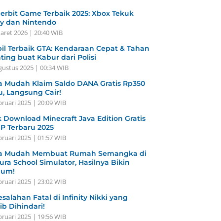
erbit Game Terbaik 2025: Xbox Tekuk
y dan Nintendo
aret 2026 | 20:40 WIB
il Terbaik GTA: Kendaraan Cepat & Tahan
ting buat Kabur dari Polisi
gustus 2025 | 00:34 WIB
a Mudah Klaim Saldo DANA Gratis Rp350
u, Langsung Cair!
bruari 2025 | 20:09 WIB
k Download Minecraft Java Edition Gratis
HP Terbaru 2025
bruari 2025 | 01:57 WIB
a Mudah Membuat Rumah Semangka di
ura School Simulator, Hasilnya Bikin
gum!
bruari 2025 | 23:02 WIB
esalahan Fatal di Infinity Nikki yang
ib Dihindari!
bruari 2025 | 19:56 WIB