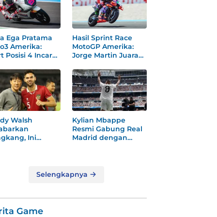
a Ega Pratama
Hasil Sprint Race
o3 Amerika:
MotoGP Amerika:
t Posisi 4 Incar
Jorge Martin Juara
dium
Dramatis
dy Walsh
Kylian Mbappe
abarkan
Resmi Gabung Real
gkang, Ini
Madrid dengan
ksi
Nomor 9 Baru
gejutkannya!
Selengkapnya
rita Game