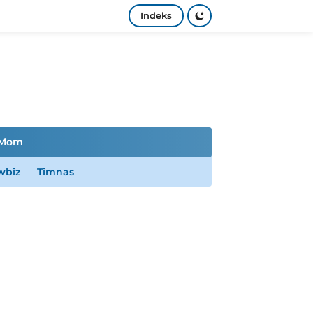
Indeks
Mom
wbiz
Timnas