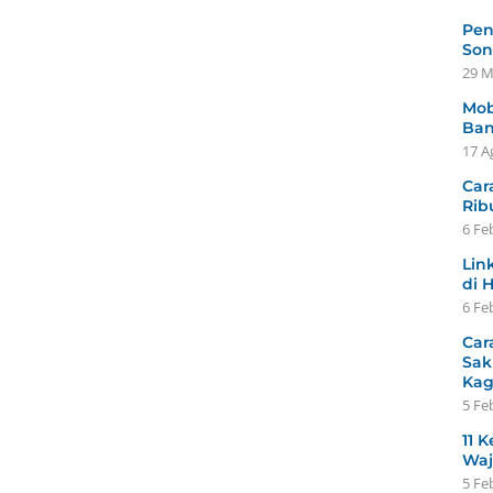
Pen
Son
29 M
Mob
Ban
17 A
Car
Rib
6 Fe
Lin
di 
6 Fe
Car
Sak
Ka
5 Fe
11 K
Waj
5 Fe