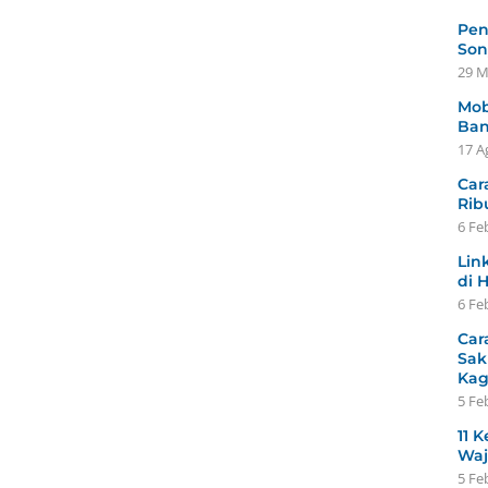
Pen
Son
29 M
Mob
Ban
17 A
Car
Rib
6 Fe
Lin
di 
6 Fe
Car
Sak
Ka
5 Fe
11 K
Waj
5 Fe