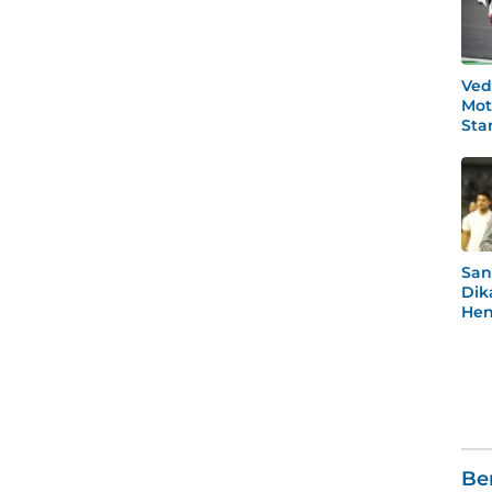
Ved
Mot
Star
Po
San
Dik
Hen
Rea
Men
Be