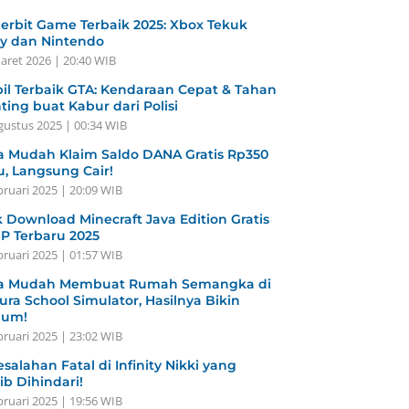
erbit Game Terbaik 2025: Xbox Tekuk
y dan Nintendo
aret 2026 | 20:40 WIB
il Terbaik GTA: Kendaraan Cepat & Tahan
ting buat Kabur dari Polisi
gustus 2025 | 00:34 WIB
a Mudah Klaim Saldo DANA Gratis Rp350
u, Langsung Cair!
bruari 2025 | 20:09 WIB
k Download Minecraft Java Edition Gratis
HP Terbaru 2025
bruari 2025 | 01:57 WIB
a Mudah Membuat Rumah Semangka di
ura School Simulator, Hasilnya Bikin
gum!
bruari 2025 | 23:02 WIB
esalahan Fatal di Infinity Nikki yang
ib Dihindari!
bruari 2025 | 19:56 WIB