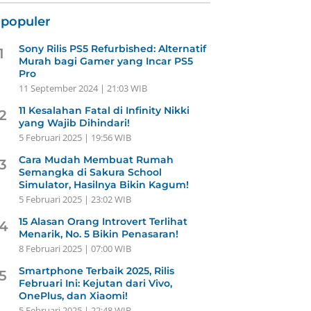
rpopuler
Sony Rilis PS5 Refurbished: Alternatif
1
Murah bagi Gamer yang Incar PS5
Pro
11 September 2024 | 21:03 WIB
11 Kesalahan Fatal di Infinity Nikki
2
yang Wajib Dihindari!
5 Februari 2025 | 19:56 WIB
Cara Mudah Membuat Rumah
3
Semangka di Sakura School
Simulator, Hasilnya Bikin Kagum!
5 Februari 2025 | 23:02 WIB
15 Alasan Orang Introvert Terlihat
4
Menarik, No. 5 Bikin Penasaran!
8 Februari 2025 | 07:00 WIB
Smartphone Terbaik 2025, Rilis
5
Februari Ini: Kejutan dari Vivo,
OnePlus, dan Xiaomi!
5 Februari 2025 | 22:48 WIB