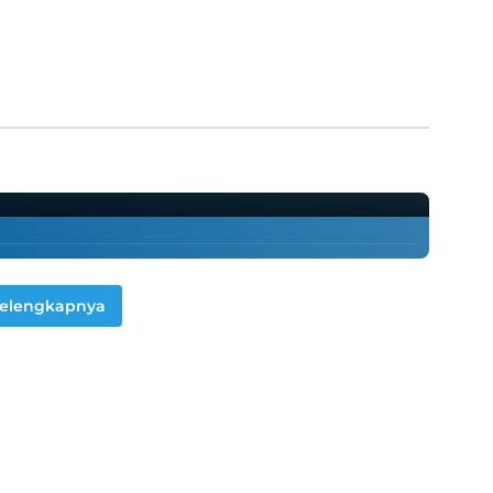
er Balmond Mobile Legends
elengkapnya