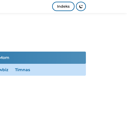
Indeks
Mom
wbiz
Timnas