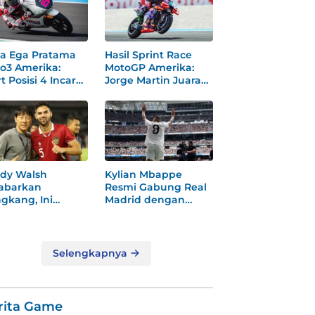
a Ega Pratama
Hasil Sprint Race
o3 Amerika:
MotoGP Amerika:
t Posisi 4 Incar
Jorge Martin Juara
dium
Dramatis
dy Walsh
Kylian Mbappe
abarkan
Resmi Gabung Real
gkang, Ini
Madrid dengan
ksi
Nomor 9 Baru
gejutkannya!
Selengkapnya
rita Game