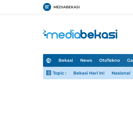
MEDIABEKASI
Langsung
ke
konten
H
Bekasi
News
OtoTekno
Ga
o
m
Topic :
Bekasi Hari Ini
Nasional
e