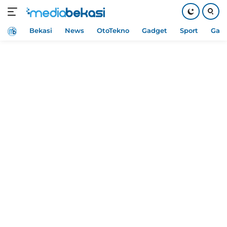
Home
Bekasi
News
OtoTekno
Gadget
Sport
Gam
Langsung
ke
konten