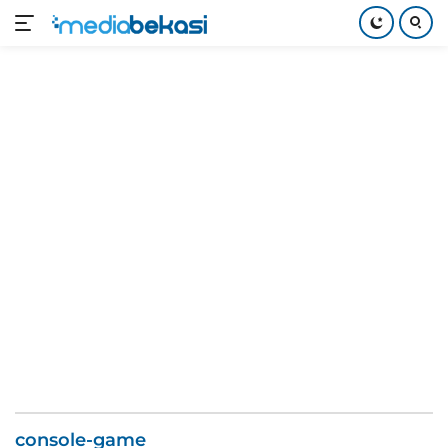
Langsung
ke
konten
console-game