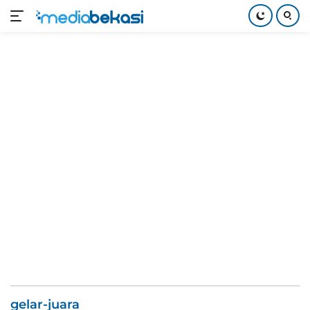
Langsung
ke
konten
gelar-juara