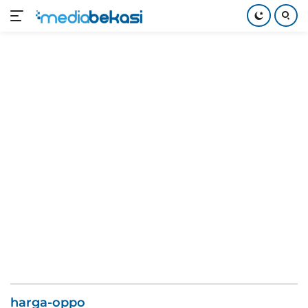
Langsung
ke
konten
harga-oppo