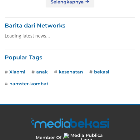
Selengkapnya
Barita dari Networks
Loading latest news...
Popular Tags
Xiaomi
anak
kesehatan
bekasi
hamster-kombat
Member Of :