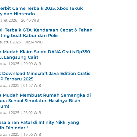
erbit Game Terbaik 2025: Xbox Tekuk
y dan Nintendo
aret 2026 | 20:40 WIB
il Terbaik GTA: Kendaraan Cepat & Tahan
ting buat Kabur dari Polisi
gustus 2025 | 00:34 WIB
a Mudah Klaim Saldo DANA Gratis Rp350
u, Langsung Cair!
bruari 2025 | 20:09 WIB
k Download Minecraft Java Edition Gratis
HP Terbaru 2025
bruari 2025 | 01:57 WIB
a Mudah Membuat Rumah Semangka di
ura School Simulator, Hasilnya Bikin
gum!
bruari 2025 | 23:02 WIB
esalahan Fatal di Infinity Nikki yang
ib Dihindari!
bruari 2025 | 19:56 WIB