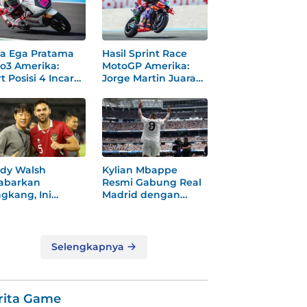
a Ega Pratama
Hasil Sprint Race
o3 Amerika:
MotoGP Amerika:
t Posisi 4 Incar
Jorge Martin Juara
dium
Dramatis
dy Walsh
Kylian Mbappe
abarkan
Resmi Gabung Real
gkang, Ini
Madrid dengan
ksi
Nomor 9 Baru
gejutkannya!
Selengkapnya
rita Game