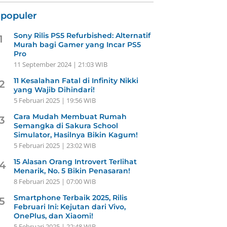
rpopuler
Sony Rilis PS5 Refurbished: Alternatif
1
Murah bagi Gamer yang Incar PS5
Pro
11 September 2024 | 21:03 WIB
11 Kesalahan Fatal di Infinity Nikki
2
yang Wajib Dihindari!
5 Februari 2025 | 19:56 WIB
Cara Mudah Membuat Rumah
3
Semangka di Sakura School
Simulator, Hasilnya Bikin Kagum!
5 Februari 2025 | 23:02 WIB
15 Alasan Orang Introvert Terlihat
4
Menarik, No. 5 Bikin Penasaran!
8 Februari 2025 | 07:00 WIB
Smartphone Terbaik 2025, Rilis
5
Februari Ini: Kejutan dari Vivo,
OnePlus, dan Xiaomi!
5 Februari 2025 | 22:48 WIB