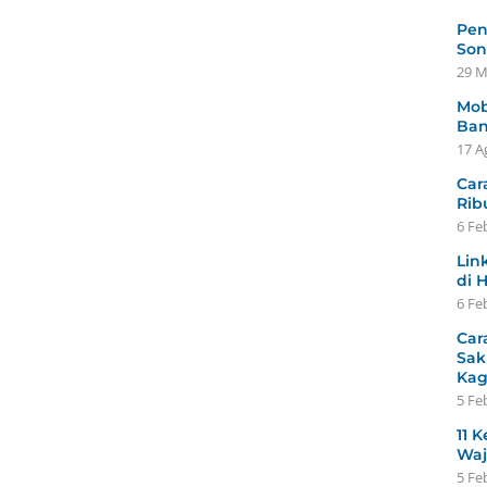
Pen
Son
29 M
Mob
Ban
17 A
Car
Rib
6 Fe
Lin
di 
6 Fe
Car
Sak
Ka
5 Fe
11 K
Waj
5 Fe