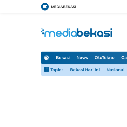
MEDIABEKASI
Langsung
ke
konten
H
Bekasi
News
OtoTekno
Ga
o
m
Topic :
Bekasi Hari Ini
Nasional
e