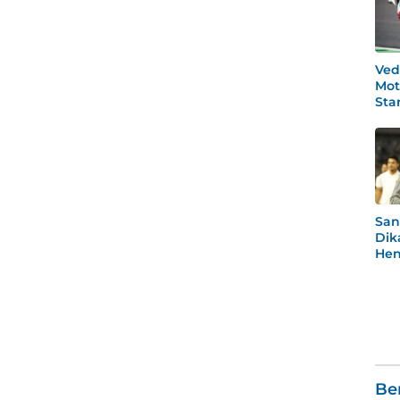
Ved
Mot
Star
Po
San
Dik
Hen
Rea
Men
Be