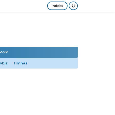
Indeks
Mom
wbiz
Timnas