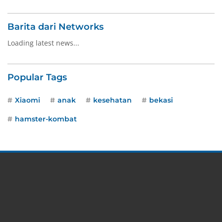
Barita dari Networks
Loading latest news...
Popular Tags
Xiaomi
anak
kesehatan
bekasi
hamster-kombat