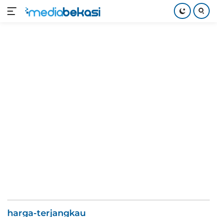
Langsung
ke
konten
harga-terjangkau