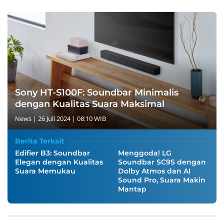
Sony HT-S100F: Soundbar Minimalis
dengan Kualitas Suara Maksimal
News
|
26 Juli 2024 | 08:10 WIB
Berita Terkait
Edifier B3: Soundbar
Menggoda! LG
Elegan dengan Kualitas
Soundbar SC9S dengan
Suara Memukau
Dolby Atmos dan AI
Sound Pro, Suara Makin
Mantap