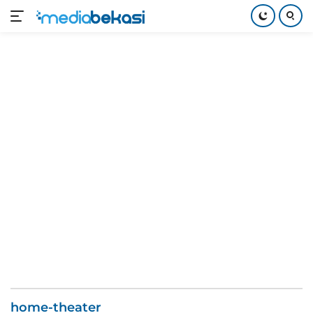
Langsung
ke
konten
home-theater