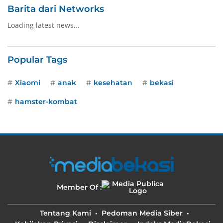
Barita dari Networks
Loading latest news...
Popular Tags
Xiaomi
anak
kesehatan
bekasi
hamster-kombat
Member Of :
Tentang Kami
Pedoman Media Siber