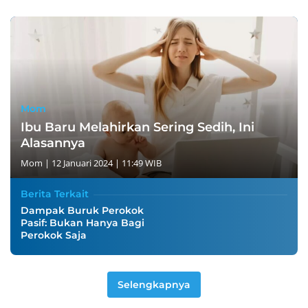
Mom
Ibu Baru Melahirkan Sering Sedih, Ini
Alasannya
Mom
|
12 Januari 2024 | 11:49 WIB
Berita Terkait
Dampak Buruk Perokok
Pasif: Bukan Hanya Bagi
Perokok Saja
Selengkapnya