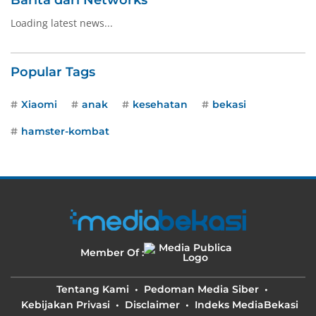
Loading latest news...
Popular Tags
Xiaomi
anak
kesehatan
bekasi
hamster-kombat
Member Of :
Tentang Kami
Pedoman Media Siber
Kebijakan Privasi
Disclaimer
Indeks MediaBekasi