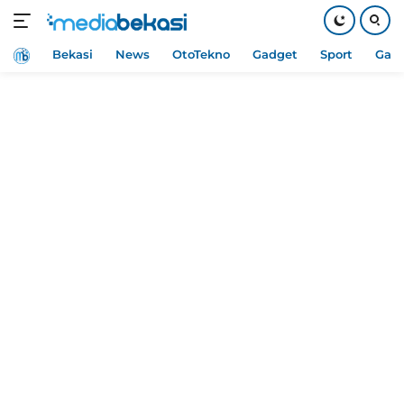
Home
Bekasi
News
OtoTekno
Gadget
Sport
Gam
Langsung
ke
konten