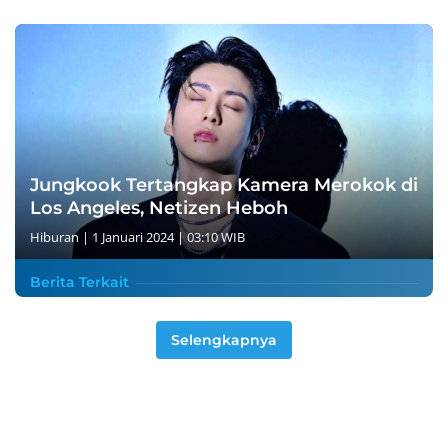
Jungkook Tertangkap Kamera Merokok di
Los Angeles, Netizen Heboh
Hiburan
|
1 Januari 2024 | 03:10 WIB
Berita Terkait
Selengkapnya