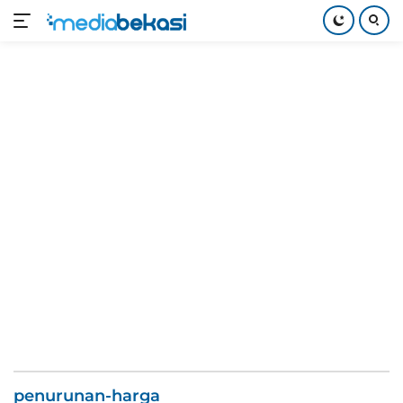
Langsung
ke
konten
penurunan-harga