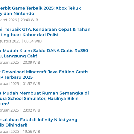
erbit Game Terbaik 2025: Xbox Tekuk
y dan Nintendo
aret 2026 | 20:40 WIB
il Terbaik GTA: Kendaraan Cepat & Tahan
ting buat Kabur dari Polisi
gustus 2025 | 00:34 WIB
a Mudah Klaim Saldo DANA Gratis Rp350
u, Langsung Cair!
bruari 2025 | 20:09 WIB
k Download Minecraft Java Edition Gratis
HP Terbaru 2025
bruari 2025 | 01:57 WIB
a Mudah Membuat Rumah Semangka di
ura School Simulator, Hasilnya Bikin
gum!
bruari 2025 | 23:02 WIB
esalahan Fatal di Infinity Nikki yang
ib Dihindari!
bruari 2025 | 19:56 WIB