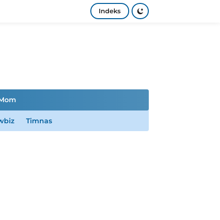
Indeks
Mom
wbiz
Timnas