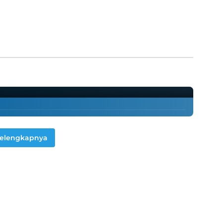
24: Pilihan Murah dengan
kau!
elengkapnya