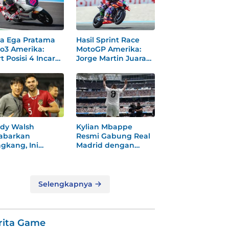
a Ega Pratama
Hasil Sprint Race
o3 Amerika:
MotoGP Amerika:
t Posisi 4 Incar
Jorge Martin Juara
dium
Dramatis
dy Walsh
Kylian Mbappe
abarkan
Resmi Gabung Real
gkang, Ini
Madrid dengan
ksi
Nomor 9 Baru
gejutkannya!
Selengkapnya
rita Game