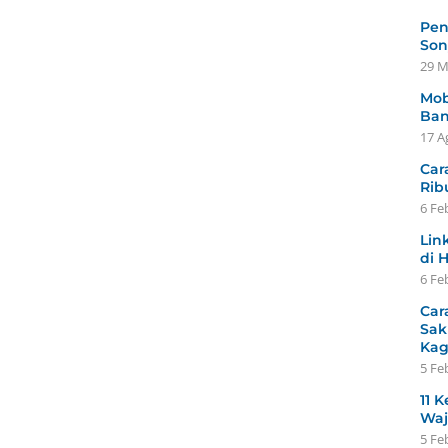
Pen
Son
29 M
Mob
Ban
17 A
Car
Rib
6 Fe
Lin
di 
6 Fe
Car
Sak
Ka
5 Fe
11 K
Waj
5 Fe