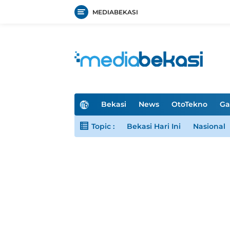
MEDIABEKASI
Langsung
ke
konten
H
Bekasi
News
OtoTekno
Ga
o
m
Topic :
Bekasi Hari Ini
Nasional
e