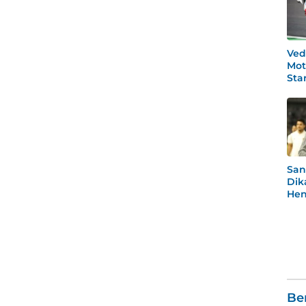
Ved
Mot
Star
Po
San
Dik
Hen
Rea
Men
Be