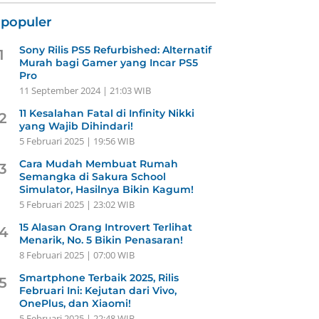
rpopuler
Sony Rilis PS5 Refurbished: Alternatif
1
Murah bagi Gamer yang Incar PS5
Pro
11 September 2024 | 21:03 WIB
11 Kesalahan Fatal di Infinity Nikki
2
yang Wajib Dihindari!
5 Februari 2025 | 19:56 WIB
Cara Mudah Membuat Rumah
3
Semangka di Sakura School
Simulator, Hasilnya Bikin Kagum!
5 Februari 2025 | 23:02 WIB
15 Alasan Orang Introvert Terlihat
4
Menarik, No. 5 Bikin Penasaran!
8 Februari 2025 | 07:00 WIB
Smartphone Terbaik 2025, Rilis
5
Februari Ini: Kejutan dari Vivo,
OnePlus, dan Xiaomi!
5 Februari 2025 | 22:48 WIB