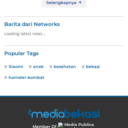
Selengkapnya
Barita dari Networks
Loading latest news...
Popular Tags
Xiaomi
anak
kesehatan
bekasi
hamster-kombat
Member Of :