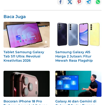
Baca Juga
Tablet Samsung Galaxy
Samsung Galaxy A15
Tab S11 Ultra: Revolusi
Harga 2 Jutaan: Fitur
Kreativitas 2026
Mewah Rasa Flagship
Bocoran iPhone 18 Pro
Galaxy AI dan Gemini di