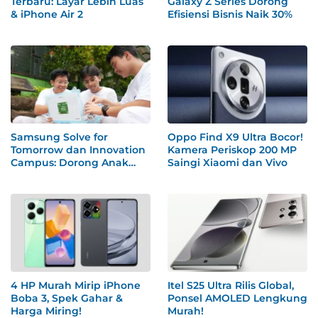
Terbaru: Layar Lebih Luas
Galaxy Z Series Dorong
& iPhone Air 2
Efisiensi Bisnis Naik 30%
Samsung Solve for
Oppo Find X9 Ultra Bocor!
Tomorrow dan Innovation
Kamera Periskop 200 MP
Campus: Dorong Anak
Saingi Xiaomi dan Vivo
Muda Indonesia Olah Ide
Jadi Solusi Nyata
4 HP Murah Mirip iPhone
Itel S25 Ultra Rilis Global,
Boba 3, Spek Gahar &
Ponsel AMOLED Lengkung
Harga Miring!
Murah!