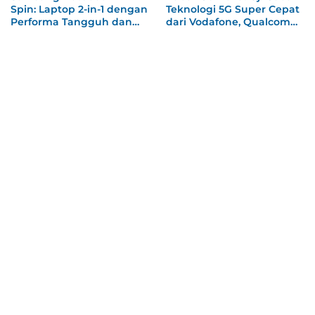
Spin: Laptop 2-in-1 dengan
Teknologi 5G Super Cepat
Performa Tangguh dan
dari Vodafone, Qualcomm,
Keamanan Tinggi
dan Xiaomi Tembus 1,8
Gbps