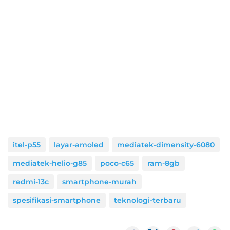
itel-p55
layar-amoled
mediatek-dimensity-6080
mediatek-helio-g85
poco-c65
ram-8gb
redmi-13c
smartphone-murah
spesifikasi-smartphone
teknologi-terbaru