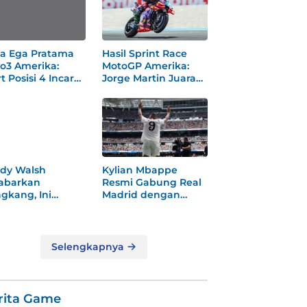
a Ega Pratama
Hasil Sprint Race
o3 Amerika:
MotoGP Amerika:
t Posisi 4 Incar
Jorge Martin Juara
dium
Dramatis
dy Walsh
Kylian Mbappe
abarkan
Resmi Gabung Real
gkang, Ini
Madrid dengan
ksi
Nomor 9 Baru
gejutkannya!
Selengkapnya
rita Game