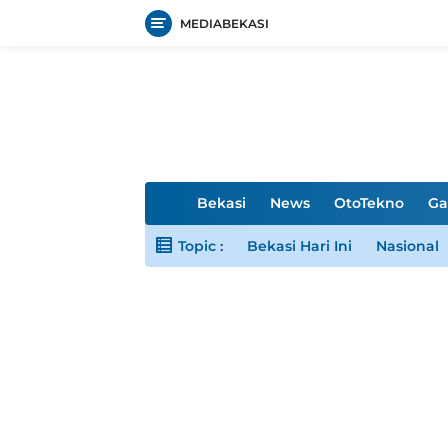
MEDIABEKASI
Langsung
ke
konten
H
Bekasi
News
OtoTekno
Ga
o
m
Topic :
Bekasi Hari Ini
Nasional
e