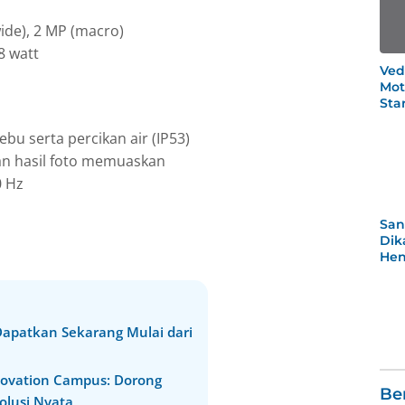
ide), 2 MP (macro)
8 watt
Ved
Mot
Star
Po
bu serta percikan air (IP53)
an hasil foto memuaskan
0 Hz
San
Dik
Hen
Rea
Men
 Dapatkan Sekarang Mulai dari
novation Campus: Dorong
Be
olusi Nyata