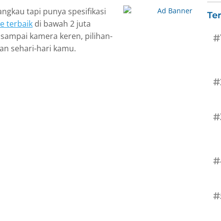
gkau tapi punya spesifikasi
Te
 terbaik
di bawah 2 juta
r sampai kamera keren, pilihan-
#
an sehari-hari kamu.
#
#
#
#