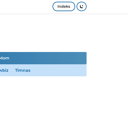
Indeks
Mom
wbiz
Timnas