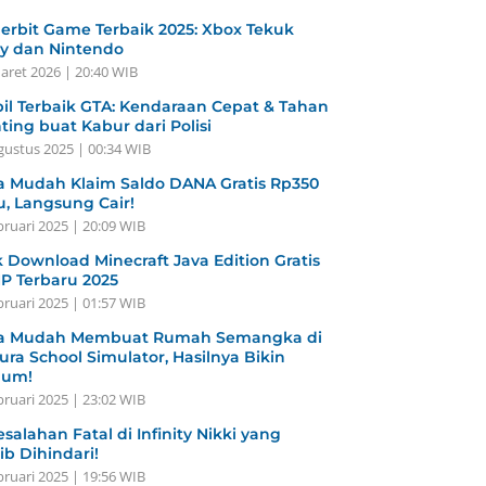
erbit Game Terbaik 2025: Xbox Tekuk
y dan Nintendo
aret 2026 | 20:40 WIB
il Terbaik GTA: Kendaraan Cepat & Tahan
ting buat Kabur dari Polisi
gustus 2025 | 00:34 WIB
a Mudah Klaim Saldo DANA Gratis Rp350
u, Langsung Cair!
bruari 2025 | 20:09 WIB
k Download Minecraft Java Edition Gratis
HP Terbaru 2025
bruari 2025 | 01:57 WIB
a Mudah Membuat Rumah Semangka di
ura School Simulator, Hasilnya Bikin
gum!
bruari 2025 | 23:02 WIB
esalahan Fatal di Infinity Nikki yang
ib Dihindari!
bruari 2025 | 19:56 WIB