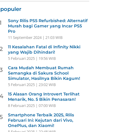
rpopuler
Sony Rilis PS5 Refurbished: Alternatif
1
Murah bagi Gamer yang Incar PS5
Pro
11 September 2024 | 21:03 WIB
11 Kesalahan Fatal di Infinity Nikki
2
yang Wajib Dihindari!
5 Februari 2025 | 19:56 WIB
Cara Mudah Membuat Rumah
3
Semangka di Sakura School
Simulator, Hasilnya Bikin Kagum!
5 Februari 2025 | 23:02 WIB
15 Alasan Orang Introvert Terlihat
4
Menarik, No. 5 Bikin Penasaran!
8 Februari 2025 | 07:00 WIB
Smartphone Terbaik 2025, Rilis
5
Februari Ini: Kejutan dari Vivo,
OnePlus, dan Xiaomi!
5 Februari 2025 | 22:48 WIB