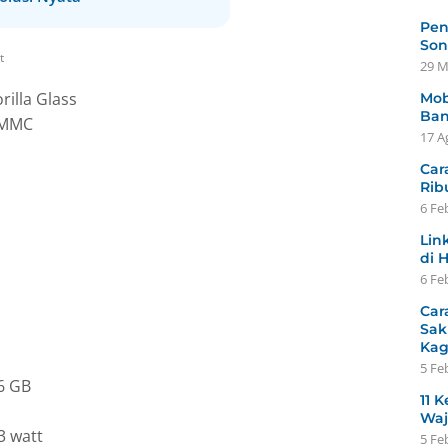
Pen
Son
t
29 M
rilla Glass
Mob
Ban
eMMC
17 A
Car
Rib
6 Fe
Lin
di 
6 Fe
Car
Sak
Ka
5 Fe
6 GB
11 K
Waj
3 watt
5 Fe