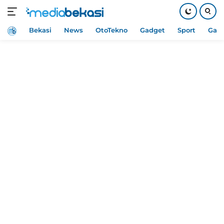
Home
Bekasi
News
OtoTekno
Gadget
Sport
Gam
Langsung
ke
konten