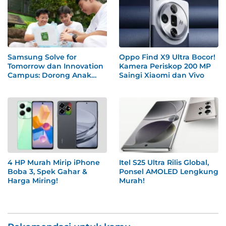
Samsung Solve for
Oppo Find X9 Ultra Bocor!
Tomorrow dan Innovation
Kamera Periskop 200 MP
Campus: Dorong Anak
Saingi Xiaomi dan Vivo
Muda Indonesia Olah Ide
Jadi Solusi Nyata
4 HP Murah Mirip iPhone
Itel S25 Ultra Rilis Global,
Boba 3, Spek Gahar &
Ponsel AMOLED Lengkung
Harga Miring!
Murah!