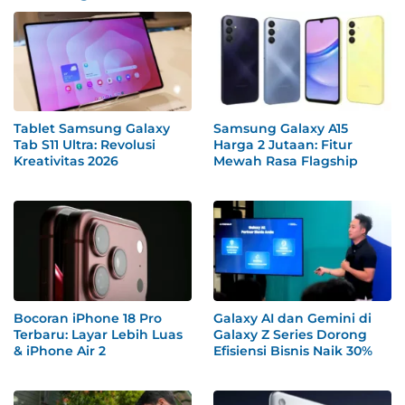
Tablet Samsung Galaxy
Samsung Galaxy A15
Tab S11 Ultra: Revolusi
Harga 2 Jutaan: Fitur
Kreativitas 2026
Mewah Rasa Flagship
Bocoran iPhone 18 Pro
Galaxy AI dan Gemini di
Terbaru: Layar Lebih Luas
Galaxy Z Series Dorong
& iPhone Air 2
Efisiensi Bisnis Naik 30%