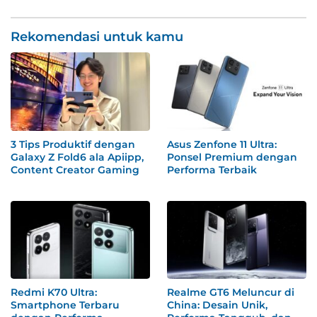
Rekomendasi untuk kamu
3 Tips Produktif dengan
Asus Zenfone 11 Ultra:
Galaxy Z Fold6 ala Apiipp,
Ponsel Premium dengan
Content Creator Gaming
Performa Terbaik
Redmi K70 Ultra:
Realme GT6 Meluncur di
Smartphone Terbaru
China: Desain Unik,