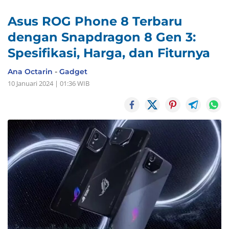
Asus ROG Phone 8 Terbaru
dengan Snapdragon 8 Gen 3:
Spesifikasi, Harga, dan Fiturnya
Ana Octarin
-
Gadget
10 Januari 2024 | 01:36 WIB