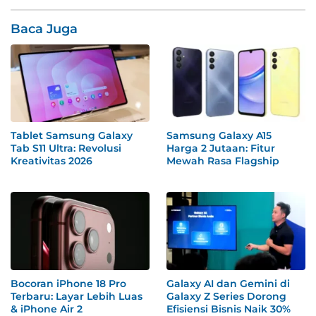
Baca Juga
Tablet Samsung Galaxy
Samsung Galaxy A15
Tab S11 Ultra: Revolusi
Harga 2 Jutaan: Fitur
Kreativitas 2026
Mewah Rasa Flagship
Bocoran iPhone 18 Pro
Galaxy AI dan Gemini di
Terbaru: Layar Lebih Luas
Galaxy Z Series Dorong
& iPhone Air 2
Efisiensi Bisnis Naik 30%