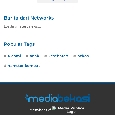
Barita dari Networks
Loading latest news...
Popular Tags
Xiaomi
anak
kesehatan
bekasi
hamster-kombat
Member Of :