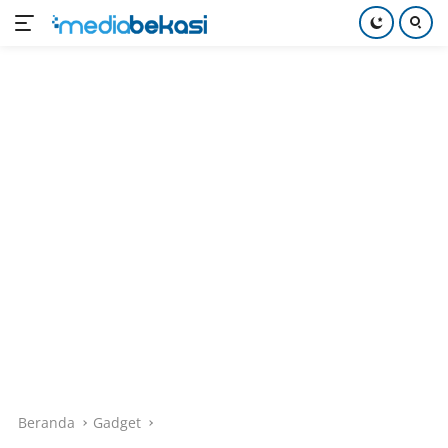
Langsung
ke
konten
Beranda
Gadget