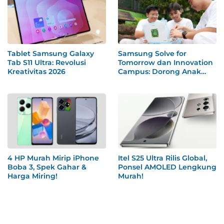
Tablet Samsung Galaxy
Samsung Solve for
Tab S11 Ultra: Revolusi
Tomorrow dan Innovation
Kreativitas 2026
Campus: Dorong Anak
Muda Indonesia Olah Ide
Jadi Solusi Nyata
4 HP Murah Mirip iPhone
Itel S25 Ultra Rilis Global,
Boba 3, Spek Gahar &
Ponsel AMOLED Lengkung
Harga Miring!
Murah!