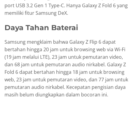
port USB 3.2 Gen 1 Type-C. Hanya Galaxy Z Fold 6 yang
memiliki fitur Samsung DeX.
Daya Tahan Baterai
Samsung mengklaim bahwa Galaxy Z Flip 6 dapat
bertahan hingga 20 jam untuk browsing web via Wi-Fi
(19 jam melalui LTE), 23 jam untuk pemutaran video,
dan 68 jam untuk pemutaran audio nirkabel. Galaxy Z
Fold 6 dapat bertahan hingga 18 jam untuk browsing
web, 23 jam untuk pemutaran video, dan 77 jam untuk
pemutaran audio nirkabel. Kecepatan pengisian daya
masih belum diungkapkan dalam bocoran ini.