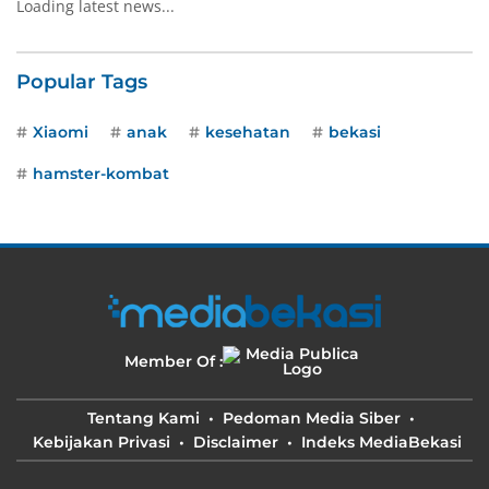
Loading latest news...
Popular Tags
Xiaomi
anak
kesehatan
bekasi
hamster-kombat
Member Of :
Tentang Kami
Pedoman Media Siber
Kebijakan Privasi
Disclaimer
Indeks MediaBekasi