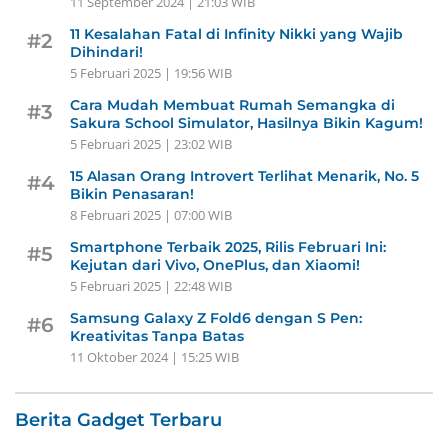
11 September 2024 | 21:03 WIB
11 Kesalahan Fatal di Infinity Nikki yang Wajib
#2
Dihindari!
5 Februari 2025 | 19:56 WIB
Cara Mudah Membuat Rumah Semangka di
#3
Sakura School Simulator, Hasilnya Bikin Kagum!
5 Februari 2025 | 23:02 WIB
15 Alasan Orang Introvert Terlihat Menarik, No. 5
#4
Bikin Penasaran!
8 Februari 2025 | 07:00 WIB
Smartphone Terbaik 2025, Rilis Februari Ini:
#5
Kejutan dari Vivo, OnePlus, dan Xiaomi!
5 Februari 2025 | 22:48 WIB
Samsung Galaxy Z Fold6 dengan S Pen:
#6
Kreativitas Tanpa Batas
11 Oktober 2024 | 15:25 WIB
Berita Gadget Terbaru