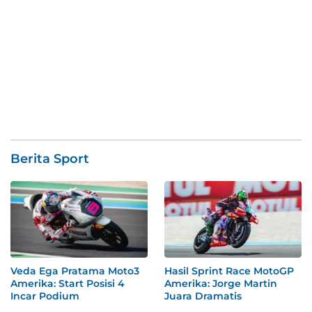
Berita Sport
Veda Ega Pratama Moto3
Hasil Sprint Race MotoGP
Amerika: Start Posisi 4
Amerika: Jorge Martin
Incar Podium
Juara Dramatis