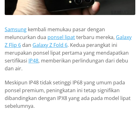
Samsung
kembali memukau pasar dengan
meluncurkan dua
ponsel lipat
terbaru mereka,
Galaxy
Z Flip 6
dan
Galaxy Z Fold 6
. Kedua perangkat ini
merupakan ponsel lipat pertama yang mendapatkan
sertifikasi
IP48
, memberikan perlindungan dari debu
dan air.
Meskipun IP48 tidak setinggi IP68 yang umum pada
ponsel premium, peningkatan ini tetap signifikan
dibandingkan dengan IPX8 yang ada pada model lipat
sebelumnya.