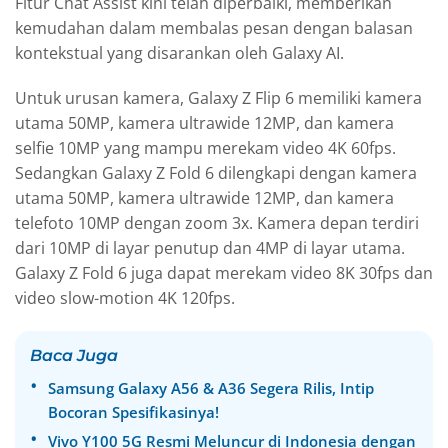
Fitur Chat Assist kini telah diperbaiki, memberikan
kemudahan dalam membalas pesan dengan balasan
kontekstual yang disarankan oleh Galaxy AI.
Untuk urusan kamera, Galaxy Z Flip 6 memiliki kamera
utama 50MP, kamera ultrawide 12MP, dan kamera
selfie 10MP yang mampu merekam video 4K 60fps.
Sedangkan Galaxy Z Fold 6 dilengkapi dengan kamera
utama 50MP, kamera ultrawide 12MP, dan kamera
telefoto 10MP dengan zoom 3x. Kamera depan terdiri
dari 10MP di layar penutup dan 4MP di layar utama.
Galaxy Z Fold 6 juga dapat merekam video 8K 30fps dan
video slow-motion 4K 120fps.
Baca Juga
Samsung Galaxy A56 & A36 Segera Rilis, Intip
Bocoran Spesifikasinya!
Vivo Y100 5G Resmi Meluncur di Indonesia dengan