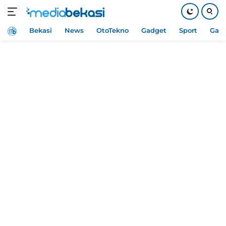
Home
Bekasi
News
OtoTekno
Gadget
Sport
Gam
Langsung
ke
konten