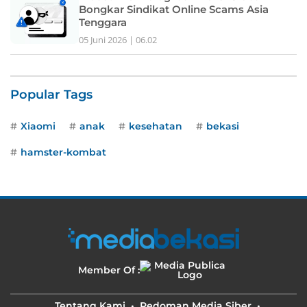
Bongkar Sindikat Online Scams Asia
Tenggara
05 Juni 2026 | 06.02
Popular Tags
Xiaomi
anak
kesehatan
bekasi
hamster-kombat
Member Of :
Tentang Kami
Pedoman Media Siber