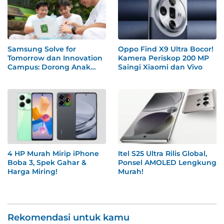
Samsung Solve for
Oppo Find X9 Ultra Bocor!
Tomorrow dan Innovation
Kamera Periskop 200 MP
Campus: Dorong Anak
Saingi Xiaomi dan Vivo
Muda Indonesia Olah Ide
Jadi Solusi Nyata
4 HP Murah Mirip iPhone
Itel S25 Ultra Rilis Global,
Boba 3, Spek Gahar &
Ponsel AMOLED Lengkung
Harga Miring!
Murah!
Rekomendasi untuk kamu