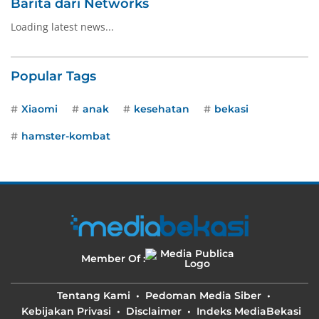
Barita dari Networks
Loading latest news...
Popular Tags
Xiaomi
anak
kesehatan
bekasi
hamster-kombat
Member Of :
Tentang Kami
Pedoman Media Siber
Kebijakan Privasi
Disclaimer
Indeks MediaBekasi