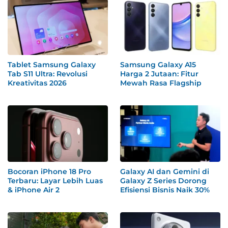
Tablet Samsung Galaxy
Samsung Galaxy A15
Tab S11 Ultra: Revolusi
Harga 2 Jutaan: Fitur
Kreativitas 2026
Mewah Rasa Flagship
Bocoran iPhone 18 Pro
Galaxy AI dan Gemini di
Terbaru: Layar Lebih Luas
Galaxy Z Series Dorong
& iPhone Air 2
Efisiensi Bisnis Naik 30%