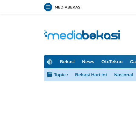
MEDIABEKASI
Langsung
ke
konten
H
Bekasi
News
OtoTekno
Ga
o
m
Topic :
Bekasi Hari Ini
Nasional
e