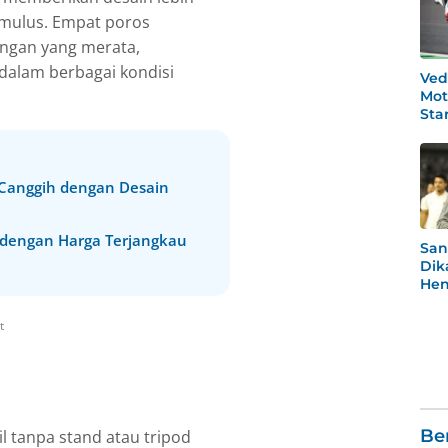
mulus. Empat poros
angan yang merata,
alam berbagai kondisi
Ved
Mot
Star
Po
 Canggih dengan Desain
dengan Harga Terjangkau
San
Dik
Hen
Rea
Men
t
Be
 tanpa stand atau tripod