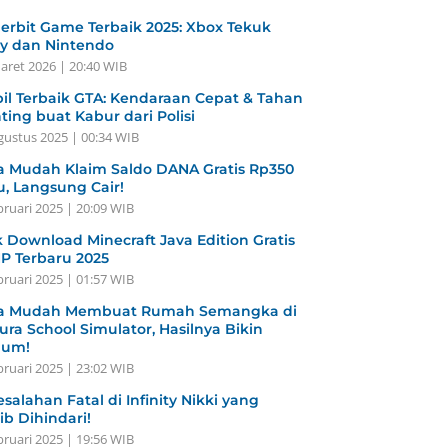
erbit Game Terbaik 2025: Xbox Tekuk
y dan Nintendo
aret 2026 | 20:40 WIB
il Terbaik GTA: Kendaraan Cepat & Tahan
ting buat Kabur dari Polisi
gustus 2025 | 00:34 WIB
a Mudah Klaim Saldo DANA Gratis Rp350
u, Langsung Cair!
bruari 2025 | 20:09 WIB
k Download Minecraft Java Edition Gratis
HP Terbaru 2025
bruari 2025 | 01:57 WIB
a Mudah Membuat Rumah Semangka di
ura School Simulator, Hasilnya Bikin
gum!
bruari 2025 | 23:02 WIB
esalahan Fatal di Infinity Nikki yang
ib Dihindari!
bruari 2025 | 19:56 WIB