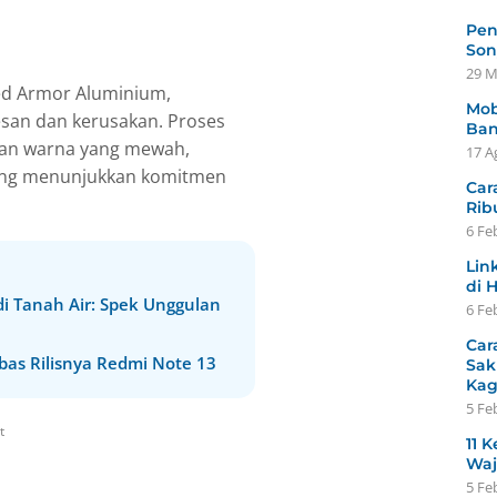
Pen
Son
29 M
ced Armor Aluminium,
Mob
san dan kerusakan. Proses
Ban
lan warna yang mewah,
17 A
ang menunjukkan komitmen
Car
Rib
6 Fe
Lin
di 
i Tanah Air: Spek Unggulan
6 Fe
Car
bas Rilisnya Redmi Note 13
Sak
Ka
5 Fe
t
11 K
Waj
5 Fe