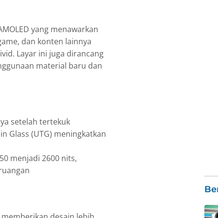
ic AMOLED yang menawarkan
 game, dan konten lainnya
ivid. Layar ini juga dirancang
enggunaan material baru dan
ya setelah tertekuk
hin Glass (UTG) meningkatkan
50 menjadi 2600 nits,
ruangan
Ber
 memberikan desain lebih