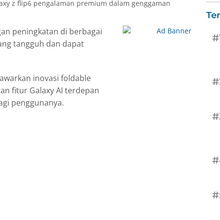
Te
an peningkatan di berbagai
#
ang tangguh dan dapat
enawarkan inovasi foldable
#
n fitur Galaxy AI terdepan
agi penggunanya.
#
#
#