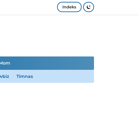
Indeks
Mom
wbiz
Timnas