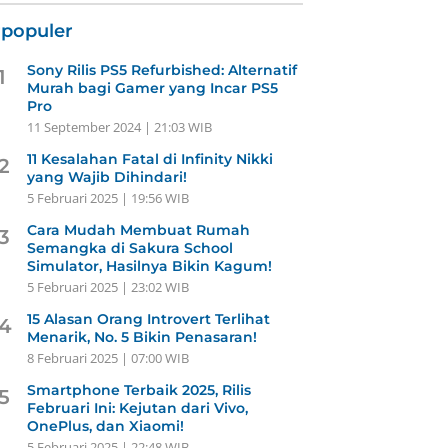
rpopuler
Sony Rilis PS5 Refurbished: Alternatif
1
Murah bagi Gamer yang Incar PS5
Pro
11 September 2024 | 21:03 WIB
11 Kesalahan Fatal di Infinity Nikki
2
yang Wajib Dihindari!
5 Februari 2025 | 19:56 WIB
Cara Mudah Membuat Rumah
3
Semangka di Sakura School
Simulator, Hasilnya Bikin Kagum!
5 Februari 2025 | 23:02 WIB
15 Alasan Orang Introvert Terlihat
4
Menarik, No. 5 Bikin Penasaran!
8 Februari 2025 | 07:00 WIB
Smartphone Terbaik 2025, Rilis
5
Februari Ini: Kejutan dari Vivo,
OnePlus, dan Xiaomi!
5 Februari 2025 | 22:48 WIB