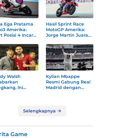
a Ega Pratama
Hasil Sprint Race
o3 Amerika:
MotoGP Amerika:
t Posisi 4 Incar
Jorge Martin Juara
dium
Dramatis
dy Walsh
Kylian Mbappe
abarkan
Resmi Gabung Real
gkang, Ini
Madrid dengan
ksi
Nomor 9 Baru
gejutkannya!
Selengkapnya
rita Game