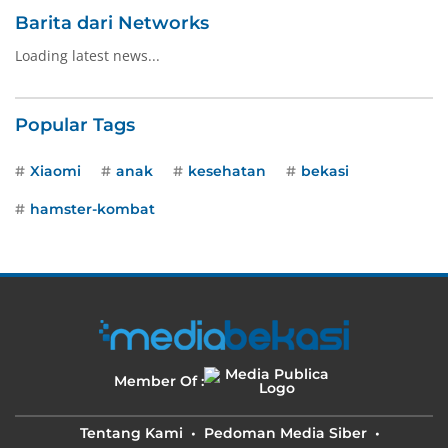
Barita dari Networks
Loading latest news...
Popular Tags
Xiaomi
anak
kesehatan
bekasi
hamster-kombat
Member Of :
Tentang Kami
Pedoman Media Siber