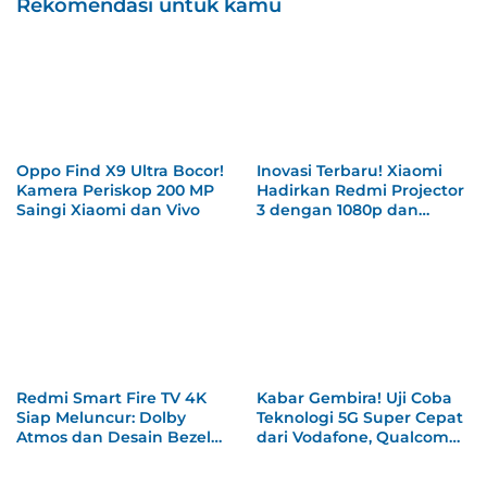
Rekomendasi untuk kamu
Oppo Find X9 Ultra Bocor!
Inovasi Terbaru! Xiaomi
Kamera Periskop 200 MP
Hadirkan Redmi Projector
Saingi Xiaomi dan Vivo
3 dengan 1080p dan
HyperOS yang Memukau
Redmi Smart Fire TV 4K
Kabar Gembira! Uji Coba
Siap Meluncur: Dolby
Teknologi 5G Super Cepat
Atmos dan Desain Bezel
dari Vodafone, Qualcomm,
Ultra Tipis Jadi Andalan
dan Xiaomi Tembus 1,8
Gbps