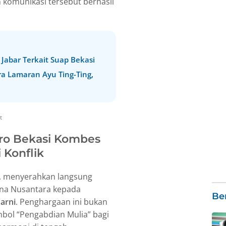
 komunikasi tersebut berhasil
abar Terkait Suap Bekasi
ra Lamaran Ayu Ting-Ting,
t
tro Bekasi Kombes
 Konflik
n, menyerahkan langsung
na Nusantara kepada
Ber
arni
. Penghargaan ini bukan
mbol “Pengabdian Mulia” bagi