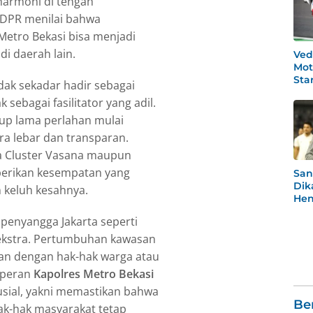
harmoni di tengah
 DPR menilai bahwa
Metro Bekasi bisa menjadi
i daerah lain.
Ved
Mot
Star
idak sekadar hadir sebagai
Po
 sebagai fasilitator yang adil.
up lama perlahan mulai
ra lebar dan transparan.
ga Cluster Vasana maupun
berikan kesempatan yang
San
Dik
 keluh kesahnya.
Hen
Rea
 penyangga Jakarta seperti
Men
ekstra. Pertumbuhan kawasan
ran dengan hak-hak warga atau
h peran
Kapolres Metro Bekasi
usial, yakni memastikan bahwa
Be
hak-hak masyarakat tetap