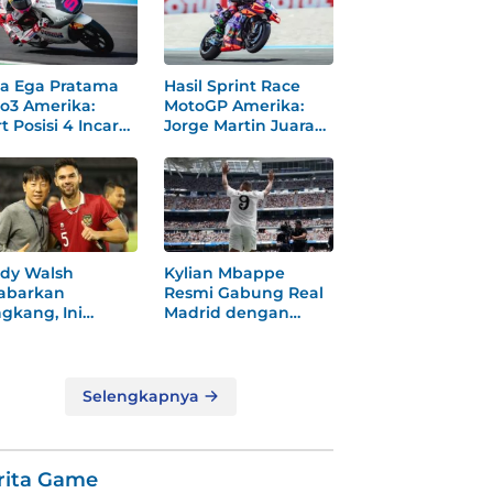
a Ega Pratama
Hasil Sprint Race
o3 Amerika:
MotoGP Amerika:
t Posisi 4 Incar
Jorge Martin Juara
dium
Dramatis
dy Walsh
Kylian Mbappe
abarkan
Resmi Gabung Real
gkang, Ini
Madrid dengan
ksi
Nomor 9 Baru
gejutkannya!
Selengkapnya
rita Game