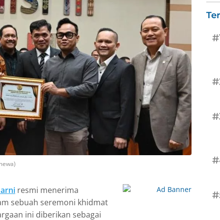
Te
#
#
#
#
imewa)
arni
resmi menerima
#
 dalam sebuah seremoni khidmat
gaan ini diberikan sebagai