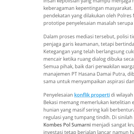
insan kepolisian yang mampu menjaga 
keberagaman kepentingan masyarakat.
pendekatan yang dilakukan oleh Polres 
prototipe penyelesaian masalah serupa d
Dalam proses mediasi tersebut, polisi t
penjaga garis keamanan, tetapi bertindak
Ketegangan yang telah berlangsung cuk
mencair ketika ruang dialog dibuka seca
Semua pihak, baik dari perwakilan war
manajemen PT Hasana Damai Putra, di
sama untuk menyampaikan aspirasi dan
Penyelesaian
konflik properti
di wilayah
Bekasi memang memerlukan ketelitian 
hunian yang masif sering kali berbentu
regulasi yang tumpang tindih. Di sinila
Kombes Pol Sumarni
menjadi sangat kr
investasi tetap berjalan lancar namun 