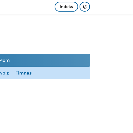
Indeks
Mom
wbiz
Timnas