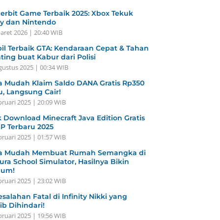
erbit Game Terbaik 2025: Xbox Tekuk
y dan Nintendo
aret 2026 | 20:40 WIB
il Terbaik GTA: Kendaraan Cepat & Tahan
ting buat Kabur dari Polisi
gustus 2025 | 00:34 WIB
a Mudah Klaim Saldo DANA Gratis Rp350
u, Langsung Cair!
bruari 2025 | 20:09 WIB
k Download Minecraft Java Edition Gratis
HP Terbaru 2025
bruari 2025 | 01:57 WIB
a Mudah Membuat Rumah Semangka di
ura School Simulator, Hasilnya Bikin
gum!
bruari 2025 | 23:02 WIB
esalahan Fatal di Infinity Nikki yang
ib Dihindari!
bruari 2025 | 19:56 WIB