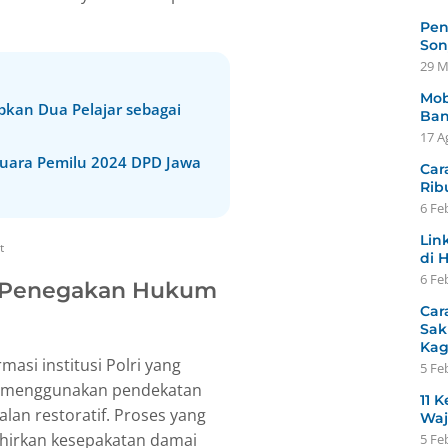
Pen
Son
29 M
Mob
apkan Dua Pelajar sebagai
Ban
17 A
 Suara Pemilu 2024 DPD Jawa
Car
Rib
6 Fe
Lin
t
di 
6 Fe
 Penegakan Hukum
Car
Sak
Ka
asi institusi Polri yang
5 Fe
h menggunakan pendekatan
11 K
jalan restoratif. Proses yang
Waj
lahirkan kesepakatan damai
5 Fe