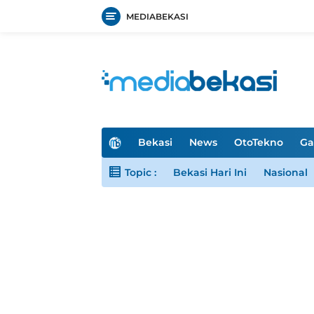
MEDIABEKASI
Langsung
ke
konten
H
Bekasi
News
OtoTekno
Ga
o
m
Topic :
Bekasi Hari Ini
Nasional
e