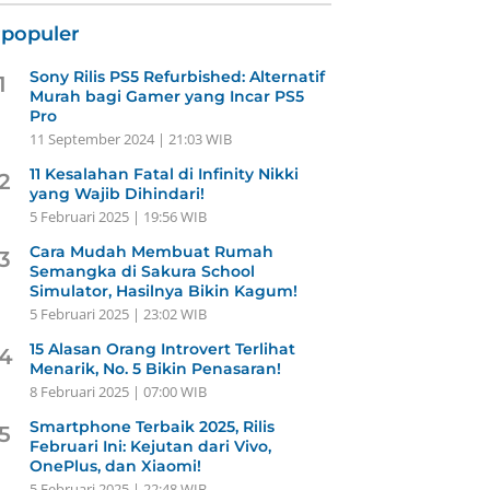
rpopuler
Sony Rilis PS5 Refurbished: Alternatif
1
Murah bagi Gamer yang Incar PS5
Pro
11 September 2024 | 21:03 WIB
11 Kesalahan Fatal di Infinity Nikki
2
yang Wajib Dihindari!
5 Februari 2025 | 19:56 WIB
Cara Mudah Membuat Rumah
3
Semangka di Sakura School
Simulator, Hasilnya Bikin Kagum!
5 Februari 2025 | 23:02 WIB
15 Alasan Orang Introvert Terlihat
4
Menarik, No. 5 Bikin Penasaran!
8 Februari 2025 | 07:00 WIB
Smartphone Terbaik 2025, Rilis
5
Februari Ini: Kejutan dari Vivo,
OnePlus, dan Xiaomi!
5 Februari 2025 | 22:48 WIB