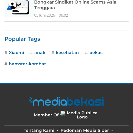
Bongkar Sindikat Online Scams Asia
Tenggara
05 Juni 2026 | 06.02
Popular Tags
Xiaomi
anak
kesehatan
bekasi
hamster-kombat
Member Of :
Tentang Kami
Pedoman Media Siber