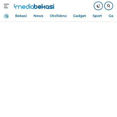
Home
Bekasi
News
OtoTekno
Gadget
Sport
Gam
Langsung
ke
konten