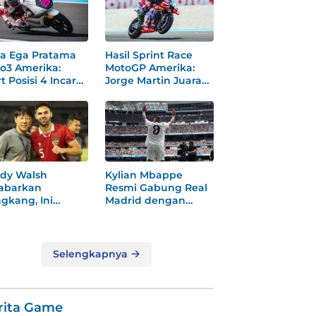
a Ega Pratama
Hasil Sprint Race
o3 Amerika:
MotoGP Amerika:
t Posisi 4 Incar
Jorge Martin Juara
dium
Dramatis
dy Walsh
Kylian Mbappe
abarkan
Resmi Gabung Real
gkang, Ini
Madrid dengan
ksi
Nomor 9 Baru
gejutkannya!
Selengkapnya
rita Game