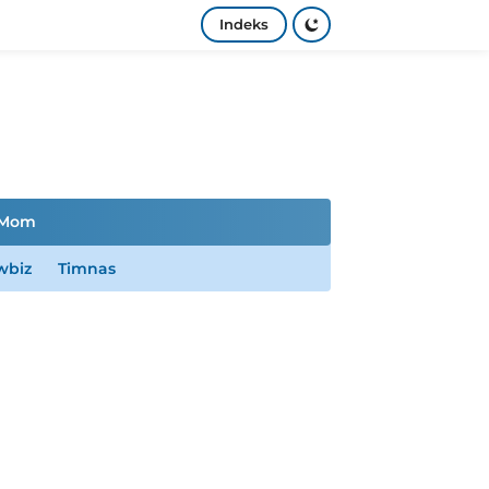
Indeks
Mom
wbiz
Timnas