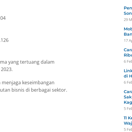
Pen
Son
204
29 M
Mob
Ban
.126
17 A
Car
Rib
ema yang tertuang dalam
6 Fe
 2023.
Lin
di 
a menjaga keseimbangan
6 Fe
tan bisnis di berbagai sektor.
Car
Sak
Ka
5 Fe
11 K
Waj
5 Fe