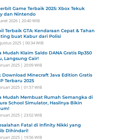
erbit Game Terbaik 2025: Xbox Tekuk
y dan Nintendo
aret 2026 | 20:40 WIB
il Terbaik GTA: Kendaraan Cepat & Tahan
ting buat Kabur dari Polisi
gustus 2025 | 00:34 WIB
a Mudah Klaim Saldo DANA Gratis Rp350
u, Langsung Cair!
bruari 2025 | 20:09 WIB
k Download Minecraft Java Edition Gratis
HP Terbaru 2025
bruari 2025 | 01:57 WIB
a Mudah Membuat Rumah Semangka di
ura School Simulator, Hasilnya Bikin
gum!
bruari 2025 | 23:02 WIB
esalahan Fatal di Infinity Nikki yang
ib Dihindari!
bruari 2025 | 19:56 WIB