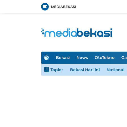
MEDIABEKASI
Langsung
ke
konten
H
Bekasi
News
OtoTekno
Ga
o
m
Topic :
Bekasi Hari Ini
Nasional
e