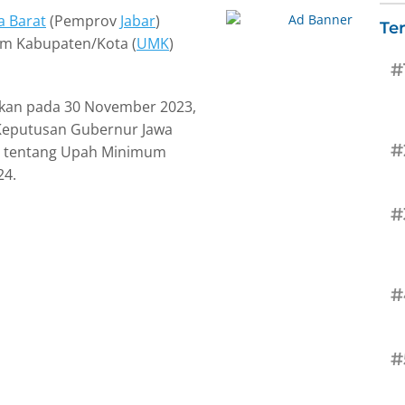
a Barat
(Pemprov
Jabar
)
Te
m Kabupaten/Kota (
UMK
)
#
kan pada 30 November 2023,
Keputusan Gubernur Jawa
#
3 tentang Upah Minimum
24.
#
#
#