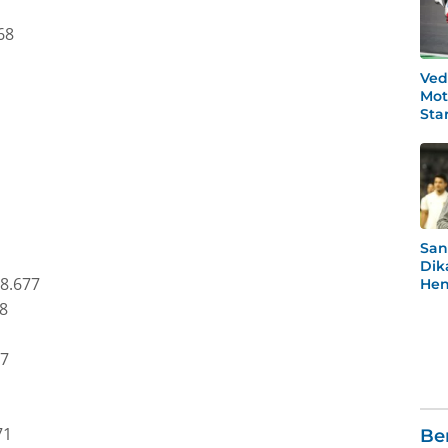
68
Ved
Mot
Star
Po
1
San
Dik
8.677
Hen
Rea
8
Men
97
71
Be