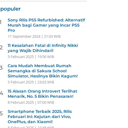
rpopuler
Sony Rilis PS5 Refurbished: Alternatif
1
Murah bagi Gamer yang Incar PS5
Pro
11 September 2024 | 21:03 WIB
11 Kesalahan Fatal di Infinity Nikki
2
yang Wajib Dihindari!
5 Februari 2025 | 19:56 WIB
Cara Mudah Membuat Rumah
3
Semangka di Sakura School
Simulator, Hasilnya Bikin Kagum!
5 Februari 2025 | 23:02 WIB
15 Alasan Orang Introvert Terlihat
4
Menarik, No. 5 Bikin Penasaran!
8 Februari 2025 | 07:00 WIB
Smartphone Terbaik 2025, Rilis
5
Februari Ini: Kejutan dari Vivo,
OnePlus, dan Xiaomi!
5 Februari 2025 | 22:48 WIB