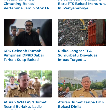
Cimuning Bekasi:
Baru PTS Bekasi Menurun,
Pertamina Jamin Stok LPG
Ini Penyebabnya
Aman
KPK Geledah Rumah
Risiko Longsor TPA
Pimpinan DPRD Jabar
Sumurbatu Dievaluasi
Terkait Suap Bekasi
Imbas Tragedi
Bantargebang
Aturan WFH ASN Jumat
Aturan Jumat Tanpa BBM
Resmi Berlaku, Nasib
Bekasi Dinilai